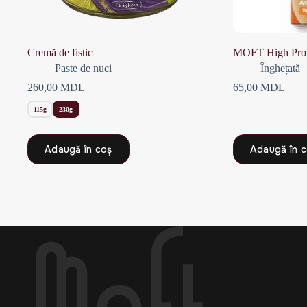
Cremă de fistic
MOFT High Prot
Paste de nuci
Înghețată
260,00
MDL
65,00
MDL
115g
230g
Acest
Adaugă în coș
Adaugă în 
produs
are
mai
multe
variații.
Opțiunile
pot
fi
alese
în
pagina
produsului.