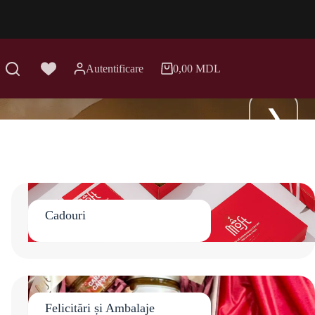
Autentificare
0,00
MDL
Coș
de
cumpărături
Cadouri
Felicitări și Ambalaje