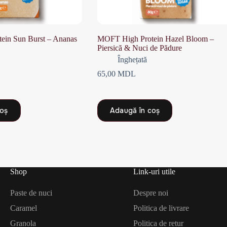
ein Sun Burst – Ananas
MOFT High Protein Hazel Bloom –
Piersică & Nuci de Pădure
Înghețată
65,00
MDL
coș
Adaugă în coș
Shop
Link-uri utile
Paste de nuci
Despre noi
Caramel
Politica de livrare
Granola
Politica de retur