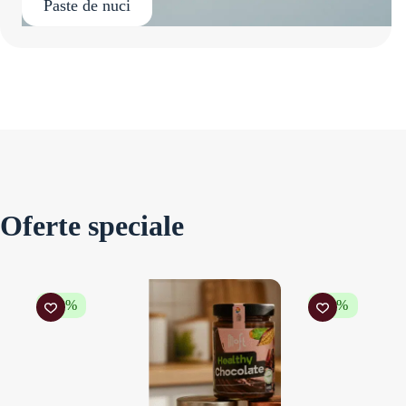
Paste de nuci
Oferte speciale
-20%
-20%