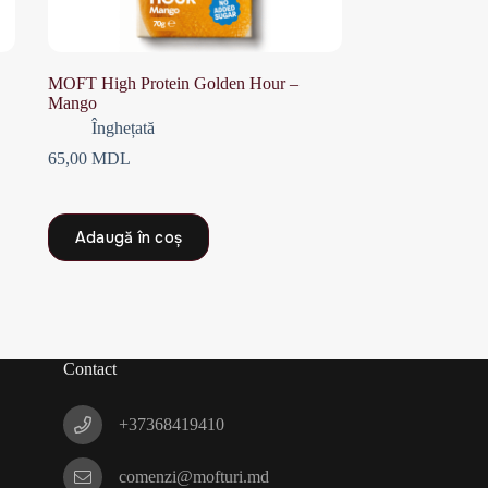
MOFT High Protein Golden Hour –
Mango
Înghețată
65,00
MDL
Adaugă în coș
Contact
+37368419410
comenzi@mofturi.md