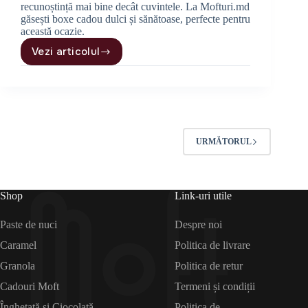
recunoștință mai bine decât cuvintele. La Mofturi.md
găsești boxe cadou dulci și sănătoase, perfecte pentru
această ocazie.
Vezi articolul
Ce
cadouri
să
oferi
de
Ziua
Profesorului
URMĂTORUL
?
Shop
Link-uri utile
Paste de nuci
Despre noi
Caramel
Politica de livrare
Granola
Politica de retur
Cadouri Moft
Termeni și condiții
Înghețată și Ciocolată
Politica de