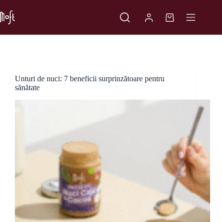
Sari
la
Coș
conținut
de
cumpărături
Unturi de nuci: 7 beneficii surprinzătoare pentru
sănătate