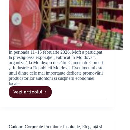
În perioada 11–15 februarie 2026, Moft a participat
la prestigioasa expoziție „Fabricat în Moldova”,
organizată la Moldexpo de către Camera de Comerţ
şi Industrie a Republicii Moldova. Evenimentul este
unul dintre cele mai importante dedicate promovării
producătorilor autohtoni și susținerii economiei
locale.
Vezi articolul
Moft
participă
la
Fabricat
în
Moldova
Cadouri Corporate Premium: Inspirație, Eleganță și
2026