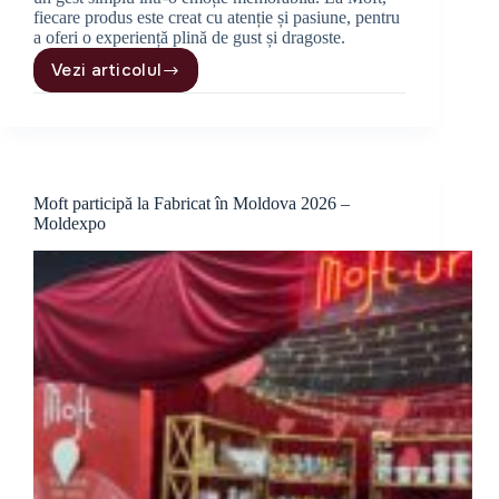
fiecare produs este creat cu atenție și pasiune, pentru
a oferi o experiență plină de gust și dragoste.
Vezi articolul
Cadouri
de
8
Martie
pentru
femei
Moft participă la Fabricat în Moldova 2026 –
speciale
Moldexpo
–
idei
unice
și
artizanale