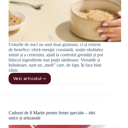
Unturile de nuci nu sunt doar gustoase, ci și extrem
de benefice: oferă energie constantă, susțin sănătatea
inimii și a creierului, ajută la controlul greutății și pot
înlocui ingrediente mai puțin sănătoase. Versatile și
hrănitoare, sunt un „moft” care, de fapt, îți face bine
zilnic.
Vezi articolul
Unturi
de
nuci:
7
beneficii
surprinzătoare
Cadouri de 8 Martie pentru femei speciale – idei
pentru
unice și artizanale
sănătate