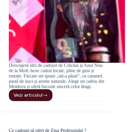
Descoperă idei de cadouri de Crăciun și Anul Nou
de la Moft: boxe cadou locale, pline de gust și
emoție. Fiecare set spune „mi-a păsat”, cu caramel,
pastă de nuci și arome naturale. Alege un cadou din
Moldova și oferă bucurie sinceră celor dragi.
Vezi articolul
Idei
de
cadouri
de
Crăciun
și
Ce cadouri să oferi de Ziua Profesorului ?