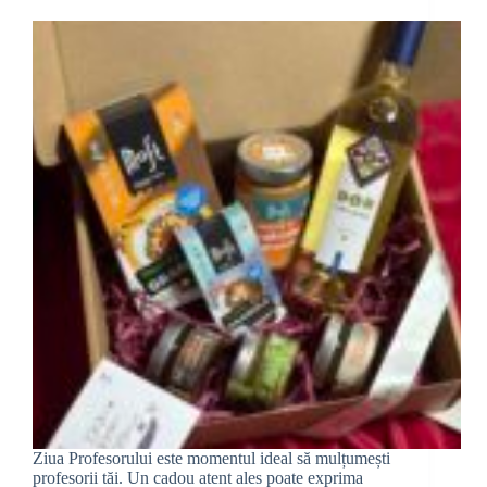
Anul
Nou:
inspirație
de
la
Moft
Ziua Profesorului este momentul ideal să mulțumești
profesorii tăi. Un cadou atent ales poate exprima