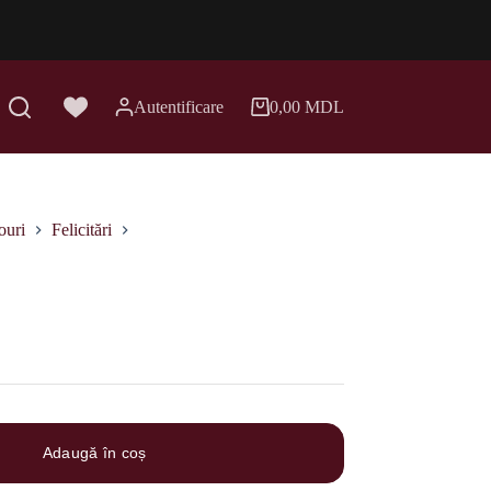
Autentificare
0,00
MDL
Coș
de
cumpărături
ouri
Felicitări
Adaugă în coș