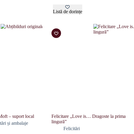
Listă de dorințe
Moft – suport local
Felicitare „Love is… Dragoste la prima
lingură”
itări și ambalaje
Felicitări