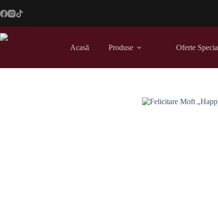
Sari
la
conținut
Acasă
Produse
Oferte Specia