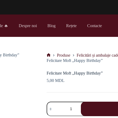
le 🔥
Despre noi
Blog
Rețete
Contacte
Produse
Felicitări și ambalaje cad
Prima
Felicitare Moft „Happy Birthday”
pagină
Felicitare Moft „Happy Birthday”
5,00
MDL
Cantitate
Felicitare
Moft
„Happy