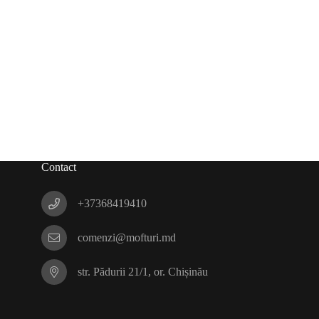
Contact
+37368419410
comenzi@mofturi.md
str. Pădurii 21/1, or. Chișinău