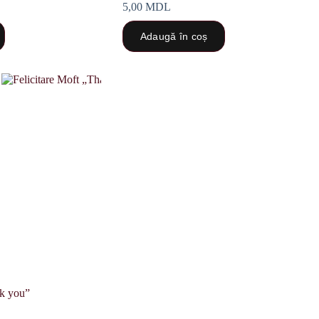
5,00
MDL
Adaugă în coș
nk you”