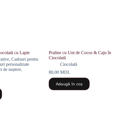
ocolată cu Lapte
Praline cu Unt de Cocos & Caju în
Ciocolată
ative
,
Cadouri pentru
ri personalizate
Ciocolată
i de naștere
,
80,00
MDL
Adaugă în coș