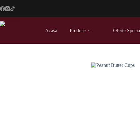
Sari
la
conținut
Acasă
Produse
Oferte Specia