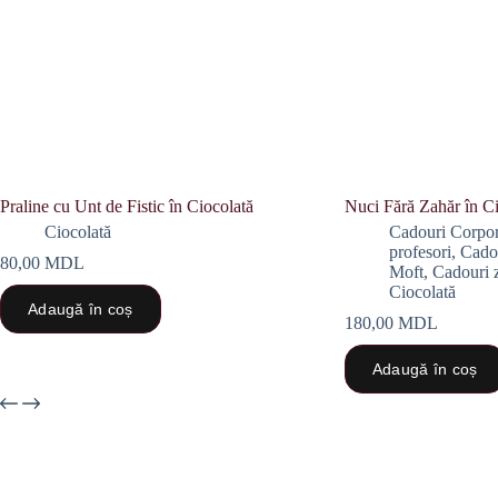
Praline cu Unt de Fistic în Ciocolată
Nuci Fără Zahăr în Ci
Ciocolată
Cadouri Corpor
profesori
,
Cadou
80,00
MDL
Moft
,
Cadouri z
Ciocolată
Adaugă în coș
180,00
MDL
Adaugă în coș