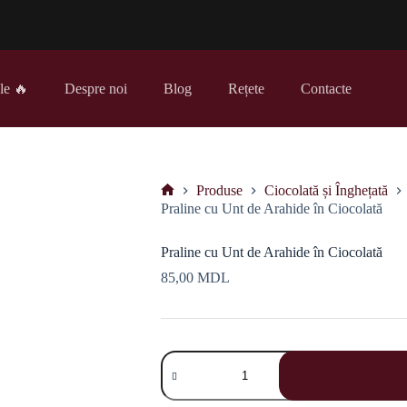
le 🔥
Despre noi
Blog
Rețete
Contacte
Produse
Ciocolată și Înghețată
Prima
Praline cu Unt de Arahide în Ciocolată
pagină
Praline cu Unt de Arahide în Ciocolată
85,00
MDL
Cantitate
Praline
cu
Unt