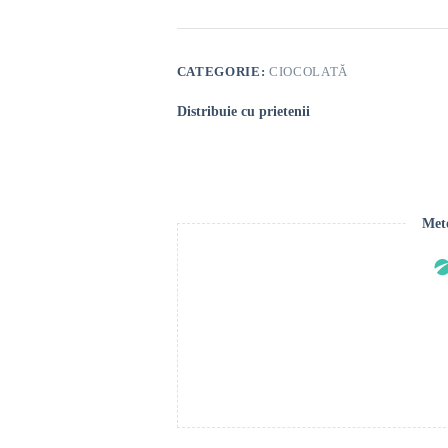
de
Arahide
în
Ciocolată
CATEGORIE:
CIOCOLATĂ
Distribuie cu prietenii
Meto