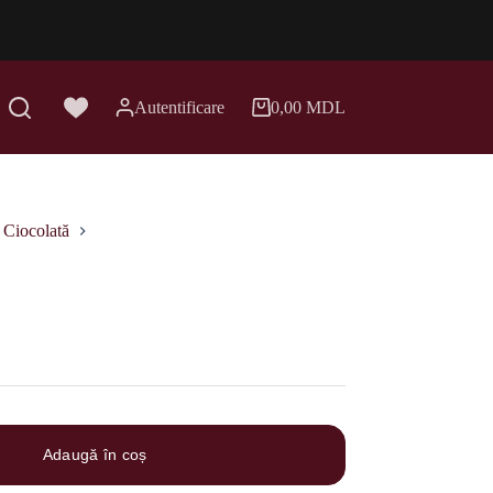
Autentificare
0,00
MDL
Coș
de
cumpărături
Ciocolată
Adaugă în coș