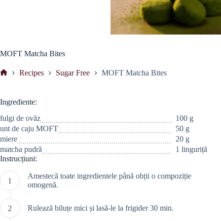
MOFT Matcha Bites
Recipes
Sugar Free
MOFT Matcha Bites
Prima
pagină
Ingrediente:
fulgi de ovăz
100 g
unt de caju MOFT
50 g
miere
20 g
matcha pudră
1 linguriță
Instrucțiuni:
Amestecă toate ingredientele până obții o compoziție
omogenă.
Rulează biluțe mici și lasă-le la frigider 30 min.