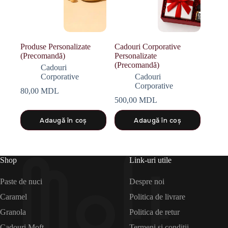
Produse Personalizate
Cadouri Corporative
(Precomandă)
Personalizate
(Precomandă)
Cadouri
Corporative
Cadouri
Corporative
80,00
MDL
500,00
MDL
Adaugă în coș
Adaugă în coș
Shop
Link-uri utile
Paste de nuci
Despre noi
Caramel
Politica de livrare
Granola
Politica de retur
Cadouri Moft
Termeni și condiții