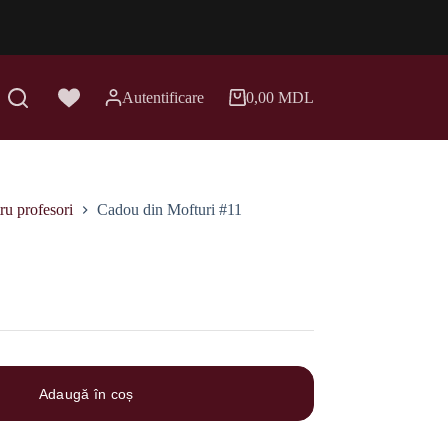
Autentificare
0,00
MDL
Coș
de
cumpărături
ru profesori
Cadou din Mofturi #11
Adaugă în coș