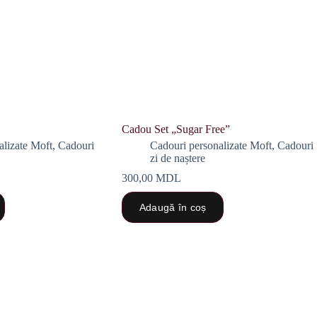
Cadou Set „Sugar Free”
alizate Moft
,
Cadouri
Cadouri personalizate Moft
,
Cadouri
zi de naștere
300,00
MDL
Adaugă în coș