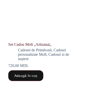
Set Cadou Moft „Artizanal„
Cadouri de Primăvară
,
Cadouri
personalizate Moft
,
Cadouri zi de
naștere
720,00
MDL
Adaugă în coș