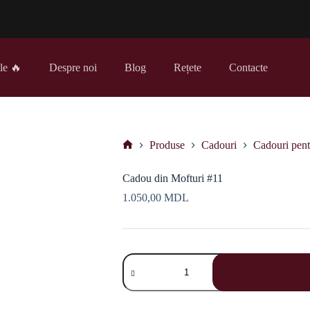
le 🔥
Despre noi
Blog
Rețete
Contacte
Produse
Cadouri
Cadouri pent
Prima
pagină
Cadou din Mofturi #11
1.050,00
MDL
Cantitate
Cadou
din
Mofturi
#11