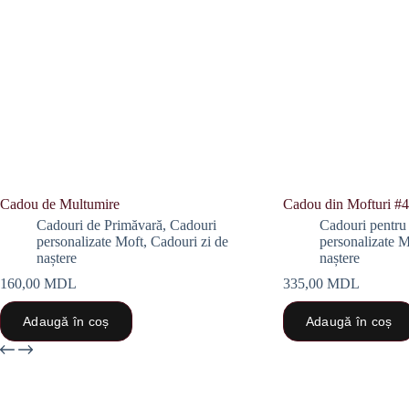
Cadou de Multumire
Cadou din Mofturi #4
Cadouri de Primăvară
,
Cadouri
Cadouri pentru 
personalizate Moft
,
Cadouri zi de
personalizate M
naștere
naștere
160,00
MDL
335,00
MDL
Adaugă în coș
Adaugă în coș