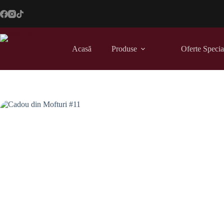
Sari
la
conținut
Acasă
Produse
Oferte Specia