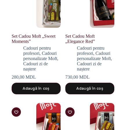
Set Cadou Moft „Sweet
Set Cadou Moft
Moments”
„Elegance Red”
Cadouri pentru
Cadouri pentru
profesori
,
Cadouri
profesori
,
Cadouri
personalizate Moft
,
personalizate Moft
,
Cadouri zi de
Cadouri zi de
naștere
naștere
280,00
MDL
730,00
MDL
Adaugă în coș
Adaugă în coș