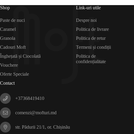
Shop
Link-uri utile
Paste de nuci
Despre noi
Caramel
Politica de livrare
Granola
Politica de retur
Cadouri Moft
Termeni și condiții
Înghețată și Ciocolată
Politica de
confidențialitate
Vouchere
Oferte Speciale
Contact
+37368419410
comenzi@mofturi.md
str. Pădurii 21/1, or. Chișinău