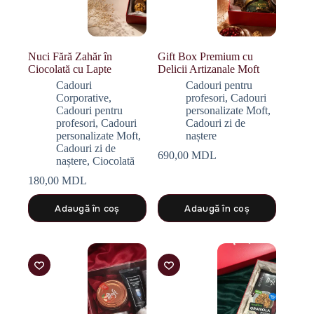
Nuci Fără Zahăr în
Gift Box Premium cu
Ciocolată cu Lapte
Delicii Artizanale Moft
Cadouri
Cadouri pentru
Corporative
,
profesori
,
Cadouri
Cadouri pentru
personalizate Moft
,
profesori
,
Cadouri
Cadouri zi de
personalizate Moft
,
naștere
Cadouri zi de
690,00
MDL
naștere
,
Ciocolată
180,00
MDL
Adaugă în coș
Adaugă în coș