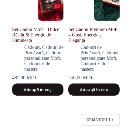
Set Cadou Moft – Dulce
Set Cadou Premium Moft
Răsfăț & Energie de
– Gust, Energie și
Dimineață
Eleganță
Cadouri
,
Cadouri de
Cadouri de
Primăvară
,
Cadouri
Primăvară
,
Cadouri
personalizate Moft
,
personalizate Moft
,
Cadouri zi de
Cadouri zi de
naștere
naștere
485,00
MDL
550,00
MDL
Adaugă în coș
Adaugă în coș
URMĂTORUL