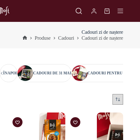
Sari
la
Coș
conținut
de
cumpărături
Cadouri zi de naștere
Produse
Cadouri
Cadouri zi de naștere
Prima
pagină
ÎNAPOI
CADOURI DE 31 MAI
CADOURI PENTRU PROFES