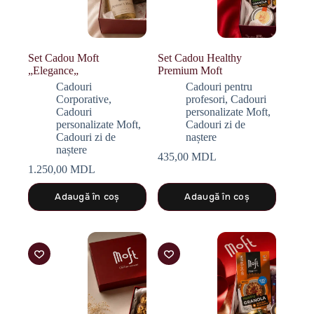
Set Cadou Moft
Set Cadou Healthy
„Elegance„
Premium Moft
Cadouri
Cadouri pentru
Corporative
,
profesori
,
Cadouri
Cadouri
personalizate Moft
,
personalizate Moft
,
Cadouri zi de
Cadouri zi de
naștere
naștere
435,00
MDL
1.250,00
MDL
Adaugă în coș
Adaugă în coș