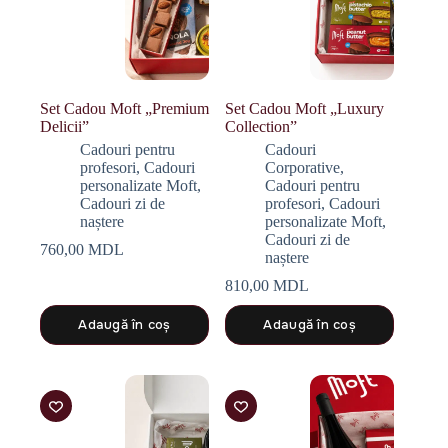
Set Cadou Moft „Premium
Set Cadou Moft „Luxury
Delicii”
Collection”
Cadouri pentru
Cadouri
profesori
,
Cadouri
Corporative
,
personalizate Moft
,
Cadouri pentru
Cadouri zi de
profesori
,
Cadouri
naștere
personalizate Moft
,
Cadouri zi de
760,00
MDL
naștere
810,00
MDL
Adaugă în coș
Adaugă în coș