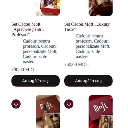
Set Cadou Moft
Set Cadou Moft „Luxury
„Apreciere pentru
Taste”
Profesori”
Cadouri pentru
Cadouri pentru
profesori
,
Cadouri
profesori
,
Cadouri
personalizate Moft
,
personalizate Moft
,
Cadouri zi de
Cadouri zi de
naștere
naștere
760,00
MDL
390,00
MDL
Adaugă în coș
Adaugă în coș