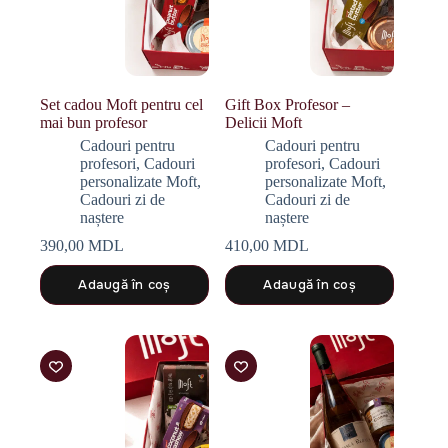
Set cadou Moft pentru cel
Gift Box Profesor –
mai bun profesor
Delicii Moft
Cadouri pentru
Cadouri pentru
profesori
,
Cadouri
profesori
,
Cadouri
personalizate Moft
,
personalizate Moft
,
Cadouri zi de
Cadouri zi de
naștere
naștere
390,00
MDL
410,00
MDL
Adaugă în coș
Adaugă în coș