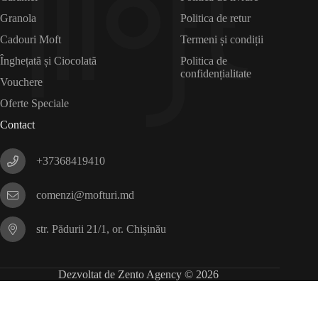
Granola
Politica de retur
Cadouri Moft
Termeni și condiții
Înghețată și Ciocolată
Politica de
confidențialitate
Vouchere
Oferte Speciale
Contact
+37368419410
comenzi@mofturi.md
str. Pădurii 21/1, or. Chișinău
Dezvoltat de Zento Agency © 2026