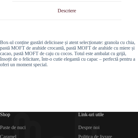
Descriere
Box-ul conține gustări delicioase și atent selecționate: granola cu chia,
pastă MOFT de arahide crocantă, pastă MOFT de arahide cu miere și
cacao, pastă MOFT de caju cu cocos. Totul este ambalat cu grijă,
însoțit de o felicitare, într-o cutie elegantă cu capac – perfectă pentru a
oferi un moment special.
Shop
Link-uri utile
Paste de nuci
Despre noi
Caramel
Politica de livrare