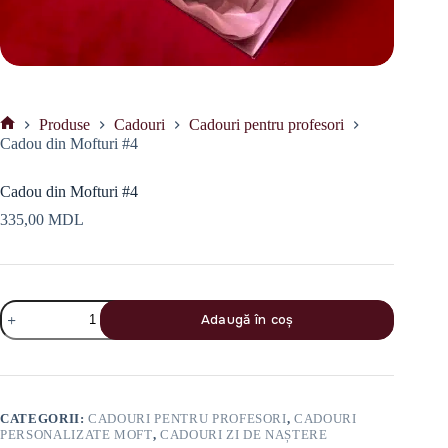
Produse
Cadouri
Cadouri pentru profesori
Prima
Cadou din Mofturi #4
pagină
Cadou din Mofturi #4
335,00
MDL
Cantitate
Adaugă în coș
Cadou
din
Mofturi
#4
CATEGORII:
CADOURI PENTRU PROFESORI
,
CADOURI
PERSONALIZATE MOFT
,
CADOURI ZI DE NAȘTERE