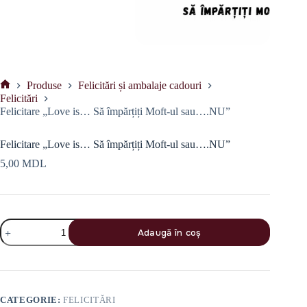
Produse
Felicitări și ambalaje cadouri
Prima
Felicitări
pagină
Felicitare „Love is… Să împărțiți Moft-ul sau….NU”
Felicitare „Love is… Să împărțiți Moft-ul sau….NU”
5,00
MDL
Cantitate
Adaugă în coș
Felicitare
„Love
is...
Să
împărțiți
Moft-
CATEGORIE:
FELICITĂRI
ul