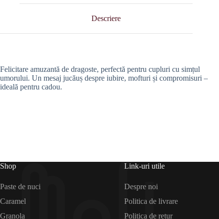
Descriere
Felicitare amuzantă de dragoste, perfectă pentru cupluri cu simțul
umorului. Un mesaj jucăuș despre iubire, mofturi și compromisuri –
ideală pentru cadou.
Shop
Link-uri utile
Paste de nuci
Despre noi
Caramel
Politica de livrare
Granola
Politica de retur