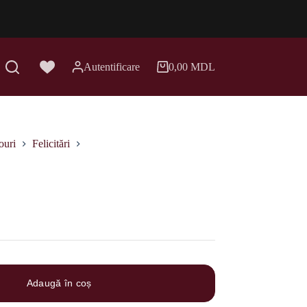
Autentificare
0,00
MDL
Coș
de
cumpărături
ouri
Felicitări
Adaugă în coș