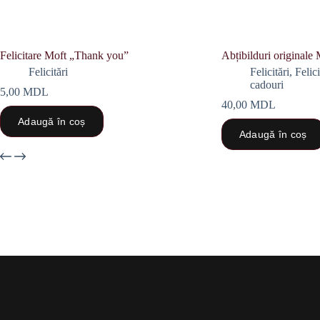
Felicitare Moft „Thank you”
Abțibilduri originale 
Felicitări
Felicitări
,
Felic
cadouri
5,00
MDL
40,00
MDL
Adaugă în coș
Adaugă în coș