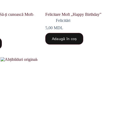
Să-ți cunoască Moft-
Felicitare Moft „Happy Birthday”
Felicitări
5,00
MDL
Adaugă în coș