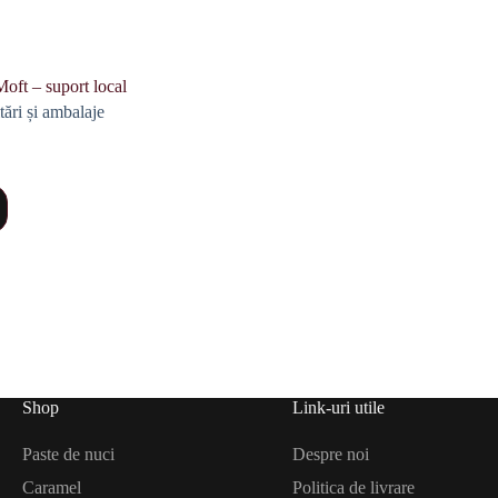
Moft – suport local
itări și ambalaje
Shop
Link-uri utile
Paste de nuci
Despre noi
Caramel
Politica de livrare