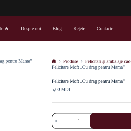
le 🔥
Despre noi
Blog
Rețete
Contacte
Produse
Felicitări și ambalaje cad
Prima
Felicitare Moft „Cu drag pentru Mama”
pagină
Felicitare Moft „Cu drag pentru Mama”
5,00
MDL
Cantitate
Felicitare
Moft
„Cu