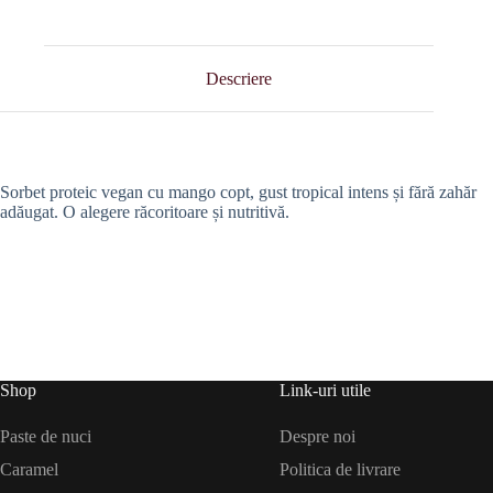
Descriere
Sorbet proteic vegan cu mango copt, gust tropical intens și fără zahăr
adăugat. O alegere răcoritoare și nutritivă.
Shop
Link-uri utile
Paste de nuci
Despre noi
Caramel
Politica de livrare