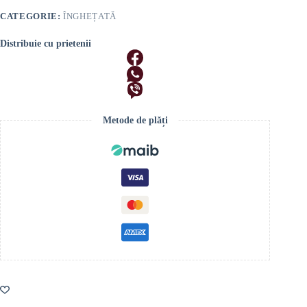
–
CATEGORIE:
ÎNGHEȚATĂ
Mango
Distribuie cu prietenii
Metode de plăți