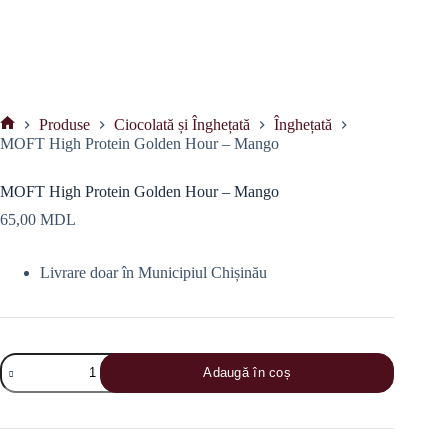
Produse
Ciocolată și Înghețată
Înghețată
Prima
MOFT High Protein Golden Hour – Mango
pagină
MOFT High Protein Golden Hour – Mango
65,00
MDL
Livrare doar în Municipiul Chișinău
Cantitate
Adaugă în coș
MOFT
High
Protein
Golden
Hour