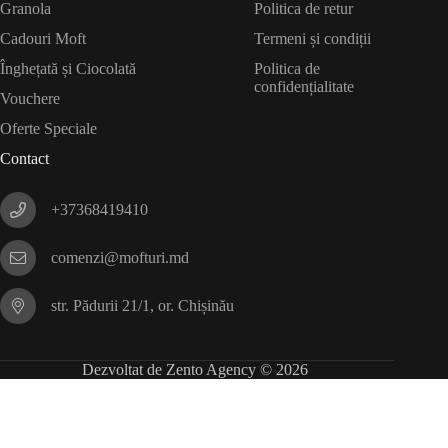
Granola
Politica de retur
Cadouri Moft
Termeni și condiții
Înghețată și Ciocolată
Politica de
confidențialitate
Vouchere
Oferte Speciale
Contact
+37368419410
comenzi@mofturi.md
str. Pădurii 21/1, or. Chișinău
Dezvoltat de Zento Agency © 2026