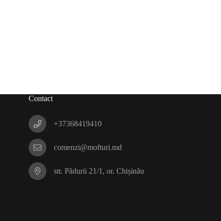
Contact
+37368419410
comenzi@mofturi.md
str. Pădurii 21/1, or. Chișinău