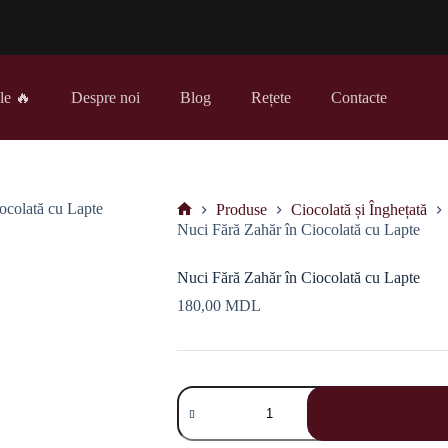
le 🔥
Despre noi
Blog
Rețete
Contacte
Produse
Ciocolată și Înghețată
Prima
Nuci Fără Zahăr în Ciocolată cu Lapte
pagină
Nuci Fără Zahăr în Ciocolată cu Lapte
180,00
MDL
Cantitate
Nuci
Fără
Zahăr