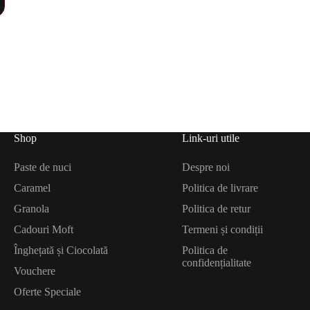
Shop
Link-uri utile
Paste de nuci
Despre noi
Caramel
Politica de livrare
Granola
Politica de retur
Cadouri Moft
Termeni și condiții
Înghețată și Ciocolată
Politica de
confidențialitate
Vouchere
Oferte Speciale