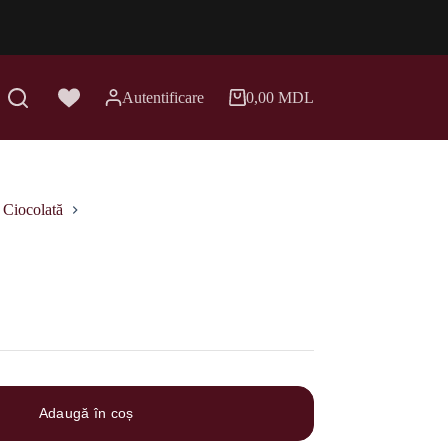
Autentificare
0,00
MDL
Coș
de
cumpărături
Ciocolată
Adaugă în coș