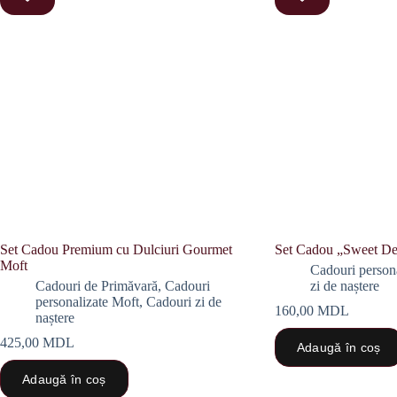
Set Cadou Premium cu Dulciuri Gourmet
Set Cadou „Sweet De
Moft
Cadouri person
Cadouri de Primăvară
,
Cadouri
zi de naștere
personalizate Moft
,
Cadouri zi de
160,00
MDL
naștere
425,00
MDL
Adaugă în coș
Adaugă în coș