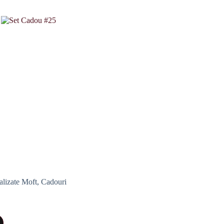
alizate Moft
,
Cadouri