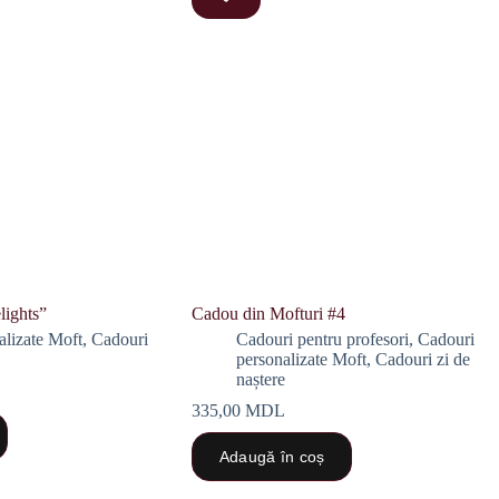
lights”
Cadou din Mofturi #4
alizate Moft
,
Cadouri
Cadouri pentru profesori
,
Cadouri
personalizate Moft
,
Cadouri zi de
naștere
335,00
MDL
Adaugă în coș