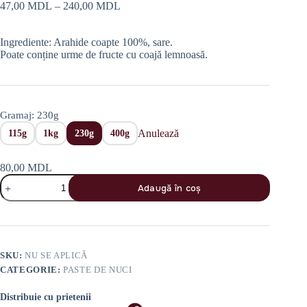
Interval
47,00
MDL
–
240,00
MDL
de
prețuri:
Ingrediente: Arahide coapte 100%, sare.
47,00 MDL
Poate conține urme de fructe cu coajă lemnoasă.
până
la
240,00 MDL
Gramaj
: 230g
Anulează
115g
1kg
230g
400g
80,00
MDL
Cantitate
Adaugă în coș
Pastă
de
Arahide
Crocante
SKU:
NU SE APLICĂ
CATEGORIE:
PASTE DE NUCI
Distribuie cu prietenii