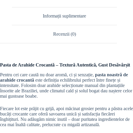
Informații suplimentare
Recenzii (0)
Pasta de Arahide Crocantă – Textură Autentică, Gust Desăvârșit
Pentru cei care caută nu doar aromă, ci și senzație,
pasta noastră de
arahide crocantă
este definiția echilibrului perfect între finețe și
intensitate. Folosim doar arahide selecționate manual din plantațiile
însorite ale Braziliei, unde climatul cald și solul bogat dau naștere celor
mai gustoase boabe.
Fiecare lot este prăjit cu grijă, apoi măcinat grosier pentru a păstra acele
bucăți crocante care oferă savoarea unică și satisfacția fiecărei
înghițituri. Nu adăugăm nimic inutil – doar puritatea ingredientelor de
cea mai înaltă calitate, prelucrate cu migală artizanală.