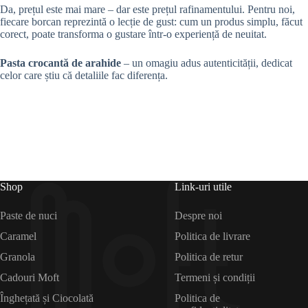
Da, prețul este mai mare – dar este prețul rafinamentului. Pentru noi,
fiecare borcan reprezintă o lecție de gust: cum un produs simplu, făcut
corect, poate transforma o gustare într-o experiență de neuitat.
Pasta crocantă de arahide
– un omagiu adus autenticității, dedicat
celor care știu că detaliile fac diferența.
Shop
Link-uri utile
Paste de nuci
Despre noi
Caramel
Politica de livrare
Granola
Politica de retur
Cadouri Moft
Termeni și condiții
Înghețată și Ciocolată
Politica de