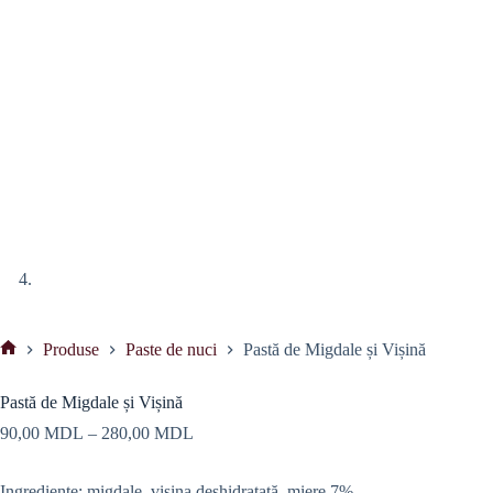
Produse
Paste de nuci
Pastă de Migdale și Vișină
Prima
pagină
Pastă de Migdale și Vișină
Interval
90,00
MDL
–
280,00
MDL
de
prețuri:
Ingrediente: migdale, visina deshidratată, miere 7%
90,00 MDL