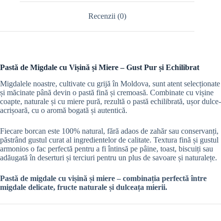
Recenzii (0)
Pastă de Migdale cu Vișină și Miere – Gust Pur și Echilibrat
Migdalele noastre, cultivate cu grijă în Moldova, sunt atent selecționate
și măcinate până devin o pastă fină și cremoasă. Combinate cu vișine
coapte, naturale și cu miere pură, rezultă o pastă echilibrată, ușor dulce-
acrișoară, cu o aromă bogată și autentică.
Fiecare borcan este 100% natural, fără adaos de zahăr sau conservanți,
păstrând gustul curat al ingredientelor de calitate. Textura fină și gustul
armonios o fac perfectă pentru a fi întinsă pe pâine, toast, biscuiți sau
adăugată în deserturi și terciuri pentru un plus de savoare și naturalețe.
Pastă de migdale cu vișină și miere – combinația perfectă între
migdale delicate, fructe naturale și dulceața mierii.