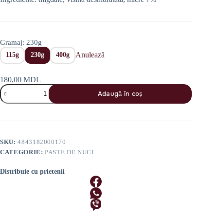
până
la
280,00 MDL
Gramaj
: 230g
Anulează
115g
230g
400g
180,00
MDL
Cantitate
Adaugă în coș
Pastă
de
Migdale
și
Vișină
SKU:
4843182000170
CATEGORIE:
PASTE DE NUCI
Distribuie cu prietenii