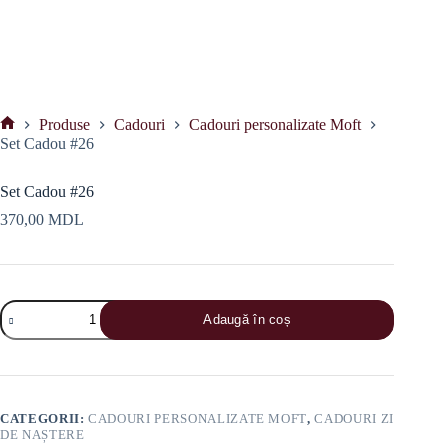
Produse
Cadouri
Cadouri personalizate Moft
Prima
Set Cadou #26
pagină
Set Cadou #26
370,00
MDL
Cantitate
Adaugă în coș
Set
Cadou
#26
CATEGORII:
CADOURI PERSONALIZATE MOFT
,
CADOURI ZI
DE NAȘTERE