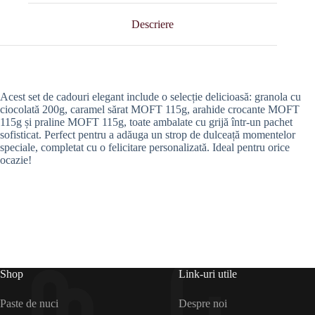
Descriere
Acest set de cadouri elegant include o selecție delicioasă: granola cu
ciocolată 200g, caramel sărat MOFT 115g, arahide crocante MOFT
115g și praline MOFT 115g, toate ambalate cu grijă într-un pachet
sofisticat. Perfect pentru a adăuga un strop de dulceață momentelor
speciale, completat cu o felicitare personalizată. Ideal pentru orice
ocazie!
Shop
Link-uri utile
Paste de nuci
Despre noi