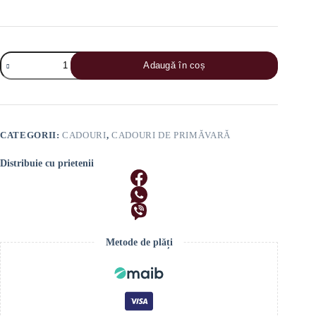
Cantitate
Adaugă în coș
Set
Cadou
8
Martie
„Mic
Dejun
CATEGORII:
CADOURI
,
CADOURI DE PRIMĂVARĂ
cu
Moft”
Distribuie cu prietenii
Metode de plăți