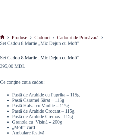
Produse
Cadouri
Cadouri de Primăvară
Prima
Set Cadou 8 Martie „Mic Dejun cu Moft”
pagină
Set Cadou 8 Martie „Mic Dejun cu Moft”
395,00
MDL
Ce conține cutia cadou:
Pastă de Arahide cu Paprika – 115g
Pastă Caramel Sărat – 115g
Pastă Halva cu Vanilie – 115g
Pastă de Arahide Crocant – 115g
Pastă de Arahide Cremos– 115g
Granola cu Vișină – 200g
„Moft” card
Ambalare festivă