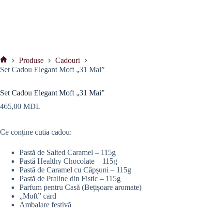
Produse
Cadouri
Prima
Set Cadou Elegant Moft „31 Mai”
pagină
Set Cadou Elegant Moft „31 Mai”
465,00
MDL
Ce conține cutia cadou:
Pastă de Salted Caramel – 115g
Pastă Healthy Chocolate – 115g
Pastă de Caramel cu Căpșuni – 115g
Pastă de Praline din Fistic – 115g
Parfum pentru Casă (Bețișoare aromate)
„Moft” card
Ambalare festivă