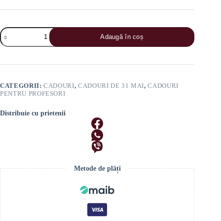
Cantitate
Adaugă în coș
Set
Cadou
Elegant
Moft
„31
Mai”
CATEGORII:
CADOURI
,
CADOURI DE 31 MAI
,
CADOURI
PENTRU PROFESORI
Distribuie cu prietenii
Metode de plăți