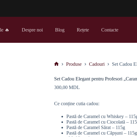
le 🔥
Despre noi
Blog
Rețete
Contacte
Produse
Cadouri
Set Cadou El
Prima
pagină
Set Cadou Elegant pentru Profesori „Caram
300,00
MDL
Ce conține cutia cadou:
Pastă de Caramel cu Whiskey – 115
Pastă de Caramel cu Ciocolată – 11
Pastă de Caramel Sărat – 115g
Pastă de Caramel cu Căpșuni – 115g