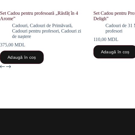
Set Cadou pentru profesoară „Răsfăț în 4
Set Cadou pentru Pro
Arome”
Deligh”
Cadouri
,
Cadouri de Primăvară
,
Cadouri de 31 
Cadouri pentru profesori
,
Cadouri zi
profesori
de naștere
110,00
MDL
375,00
MDL
Adaugă în coș
Adaugă în coș