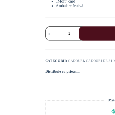
„Moft” card
Ambalare festivă
Cantitate
Set
Cadou
Elegant
pentru
Profesori
„Caramel
Artizanal”
CATEGORII:
CADOURI
,
CADOURI DE 31 
Distribuie cu prietenii
Meto