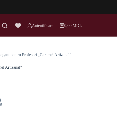
Autentificare
0,00
MDL
Coș
de
cumpărături
egant pentru Profesori „Caramel Artizanal”
el Artizanal”
g
5g