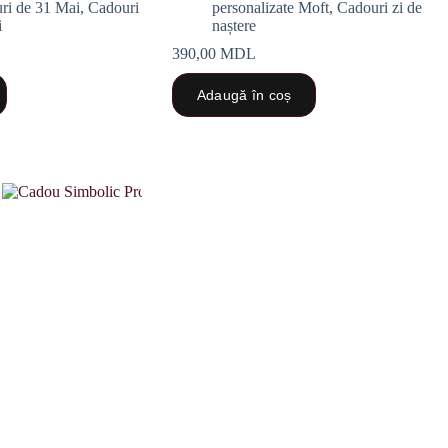
ri de 31 Mai
,
Cadouri
personalizate Moft
,
Cadouri zi de
i
naștere
390,00
MDL
Adaugă în coș