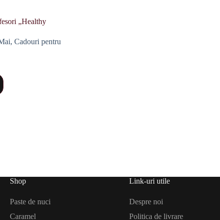
fesori „Healthy
Mai
,
Cadouri pentru
Shop
Link-uri utile
Paste de nuci
Despre noi
Caramel
Politica de livrare