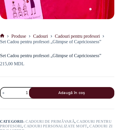
Produse
Cadouri
Cadouri pentru profesori
Prima
Set Cadou pentru profesori „Glimpse of Capriciosness”
pagină
Set Cadou pentru profesori „Glimpse of Capriciosness”
215,00
MDL
Cantitate
Adaugă în coș
Set
Cadou
pentru
profesori
"Glimpse
of
CATEGORII:
CADOURI DE PRIMĂVARĂ
,
CADOURI PENTRU
Capriciosness"
PROFESORI
,
CADOURI PERSONALIZATE MOFT
,
CADOURI ZI