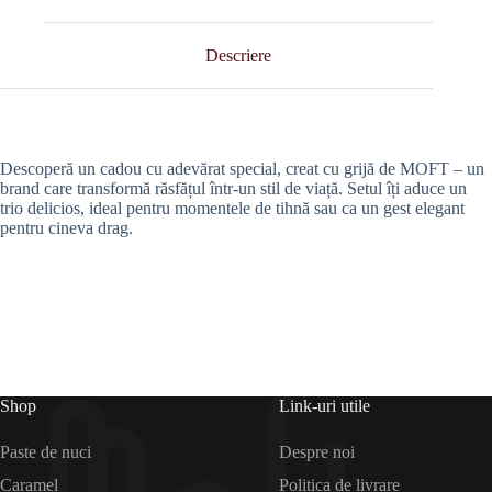
Descriere
Descoperă un cadou cu adevărat special, creat cu grijă de MOFT – un
brand care transformă răsfățul într-un stil de viață. Setul îți aduce un
trio delicios, ideal pentru momentele de tihnă sau ca un gest elegant
pentru cineva drag.
Shop
Link-uri utile
Paste de nuci
Despre noi
Caramel
Politica de livrare