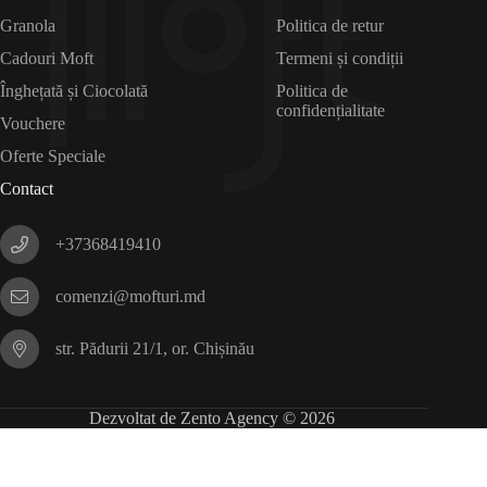
Granola
Politica de retur
Cadouri Moft
Termeni și condiții
Înghețată și Ciocolată
Politica de
confidențialitate
Vouchere
Oferte Speciale
Contact
+37368419410
comenzi@mofturi.md
str. Pădurii 21/1, or. Chișinău
Dezvoltat de Zento Agency © 2026