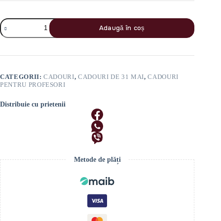
Cantitate
Adaugă în coș
Cutie
Cadou
pentru
profesori
„Ultimul
Sunet”
CATEGORII:
CADOURI
,
CADOURI DE 31 MAI
,
CADOURI
PENTRU PROFESORI
Distribuie cu prietenii
Metode de plăți