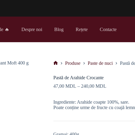
le 🔥
Despre noi
Blog
Rețete
Contacte
Produse
Paste de nuci
Pastă d
Prima
pagină
Pastă de Arahide Crocante
Interval
47,00
MDL
–
240,00
MDL
de
prețuri:
Ingrediente: Arahide coapte 100%, sare.
47,00 MDL
Poate conține urme de fructe cu coajă lemn
până
la
240,00 MDL
Gramaj
: 400g