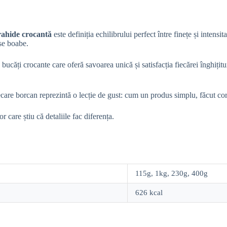
rahide crocantă
este definiția echilibrului perfect între finețe și intens
ase boabe.
le bucăți crocante care oferă savoarea unică și satisfacția fiecărei înghiț
ecare borcan reprezintă o lecție de gust: cum un produs simplu, făcut cor
r care știu că detaliile fac diferența.
115g, 1kg, 230g, 400g
626 kcal