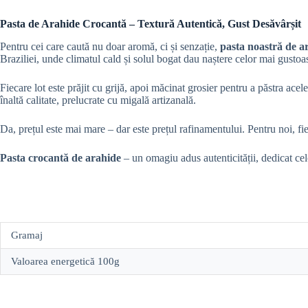
Pasta de Arahide Crocantă – Textură Autentică, Gust Desăvârșit
Pentru cei care caută nu doar aromă, ci și senzație,
pasta noastră de a
Braziliei, unde climatul cald și solul bogat dau naștere celor mai gusto
Fiecare lot este prăjit cu grijă, apoi măcinat grosier pentru a păstra ace
înaltă calitate, prelucrate cu migală artizanală.
Da, prețul este mai mare – dar este prețul rafinamentului. Pentru noi, fi
Pasta crocantă de arahide
– un omagiu adus autenticității, dedicat celo
Gramaj
Valoarea energetică 100g