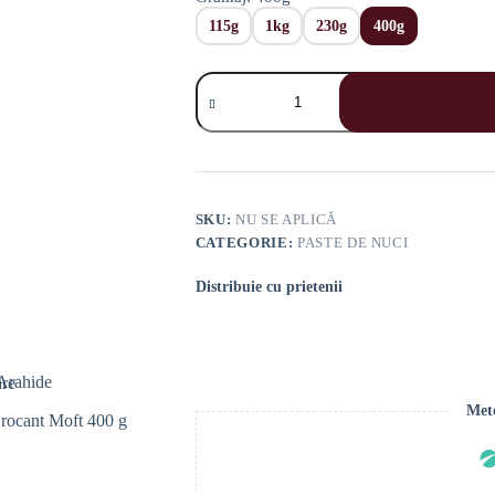
115g
1kg
230g
400g
Cantitate
Pastă
de
Arahide
Crocante
SKU:
NU SE APLICĂ
CATEGORIE:
PASTE DE NUCI
Distribuie cu prietenii
Meto