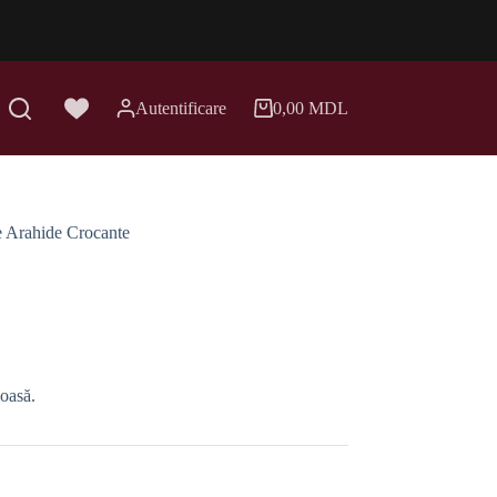
Autentificare
0,00
MDL
Coș
de
cumpărături
e Arahide Crocante
oasă.