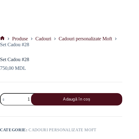
Produse
Cadouri
Cadouri personalizate Moft
Prima
Set Cadou #28
pagină
Set Cadou #28
750,00
MDL
Cantitate
Adaugă în coș
Set
Cadou
#28
CATEGORIE:
CADOURI PERSONALIZATE MOFT