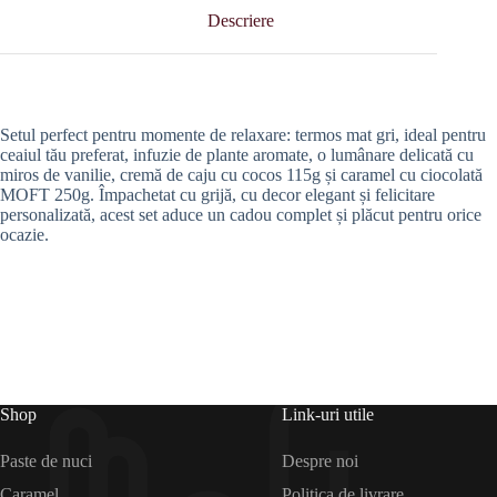
Descriere
Setul perfect pentru momente de relaxare: termos mat gri, ideal pentru
ceaiul tău preferat, infuzie de plante aromate, o lumânare delicată cu
miros de vanilie, cremă de caju cu cocos 115g și caramel cu ciocolată
MOFT 250g. Împachetat cu grijă, cu decor elegant și felicitare
personalizată, acest set aduce un cadou complet și plăcut pentru orice
ocazie.
Shop
Link-uri utile
Paste de nuci
Despre noi
Caramel
Politica de livrare