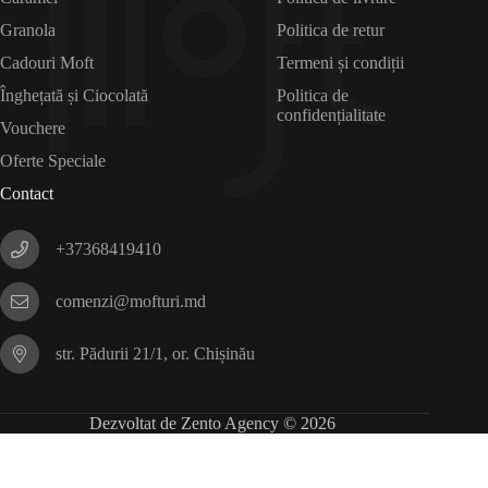
Granola
Politica de retur
Cadouri Moft
Termeni și condiții
Înghețată și Ciocolată
Politica de
confidențialitate
Vouchere
Oferte Speciale
Contact
+37368419410
comenzi@mofturi.md
str. Pădurii 21/1, or. Chișinău
Dezvoltat de Zento Agency © 2026