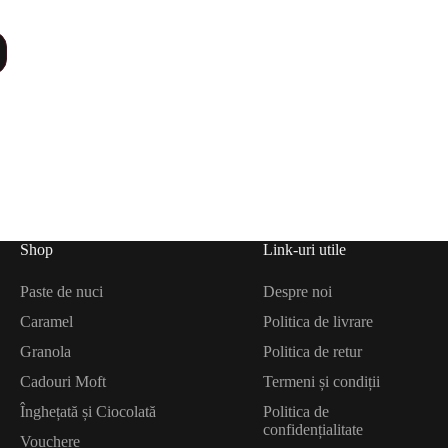
Shop
Link-uri utile
Paste de nuci
Despre noi
Caramel
Politica de livrare
Granola
Politica de retur
Cadouri Moft
Termeni și condiții
Înghețată și Ciocolată
Politica de
confidențialitate
Vouchere