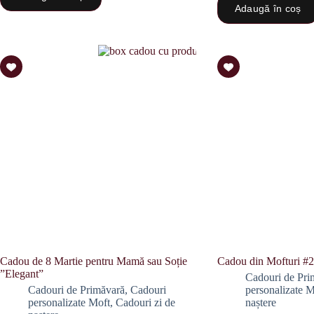
Adaugă în coș
Cadou de 8 Martie pentru Mamă sau Soție
Cadou din Mofturi #2
”Elegant”
Cadouri de Pri
Cadouri de Primăvară
,
Cadouri
personalizate M
personalizate Moft
,
Cadouri zi de
naștere