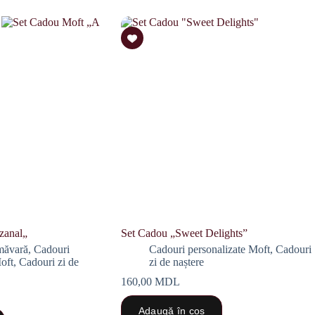
zanal„
Set Cadou „Sweet Delights”
măvară
,
Cadouri
Cadouri personalizate Moft
,
Cadouri
oft
,
Cadouri zi de
zi de naștere
160,00
MDL
Adaugă în coș