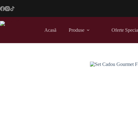
Sari
la
conținut
Acasă
Produse
Oferte Specia