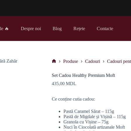
le 🔥
Despre noi
Blog
Rețete
Contacte
Produse
Cadouri
Cadouri pent
Prima
pagină
Set Cadou Healthy Premium Moft
435,00
MDL
Ce conține cutia cadou:
Pastă Caramel Sărat – 115g
Pastă de Migdale și Vișină – 115g
Granola cu Vișine – 75g
Nuci în Ciocolată artizanale Moft