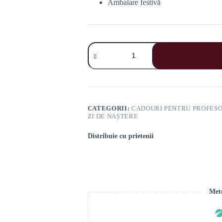
Ambalare festivă
Cantitate
Set
Cadou
Healthy
Premium
Moft
CATEGORII:
CADOURI PENTRU PROFESO
ZI DE NAȘTERE
Distribuie cu prietenii
Meto