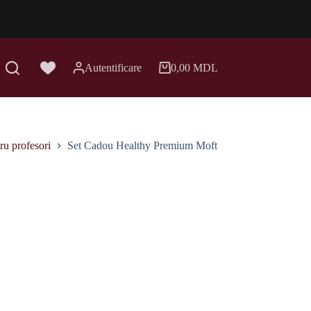
Autentificare
0,00
MDL
Coș
de
cumpărături
ru profesori
Set Cadou Healthy Premium Moft