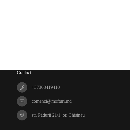
Contact
+37368419410
comenzi@mofturi.md
str. Pădurii 21/1, or. Chișinău