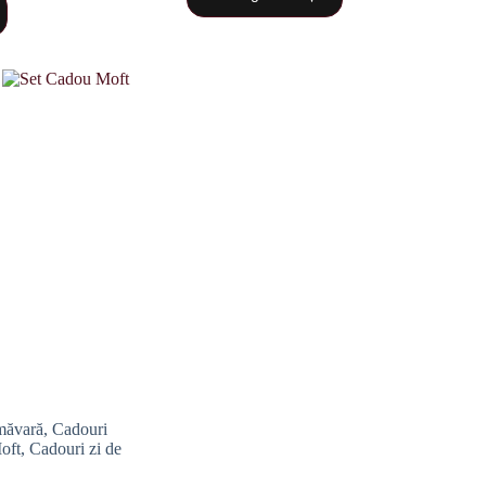
măvară
,
Cadouri
oft
,
Cadouri zi de