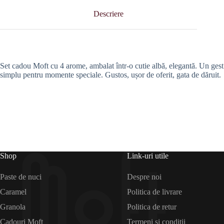
Descriere
Set cadou Moft cu 4 arome, ambalat într-o cutie albă, elegantă. Un gest
simplu pentru momente speciale. Gustos, ușor de oferit, gata de dăruit.
Shop
Link-uri utile
Paste de nuci
Despre noi
Caramel
Politica de livrare
Granola
Politica de retur
Cadouri Moft
Termeni și condiții