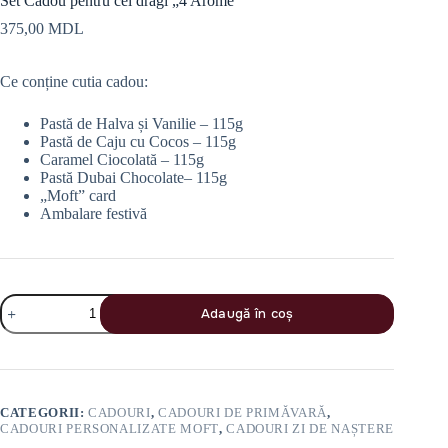
Set Cadou pentru cei dragi „4 Arome”
375,00
MDL
Ce conține cutia cadou:
Pastă de Halva și Vanilie – 115g
Pastă de Caju cu Cocos – 115g
Caramel Ciocolată – 115g
Pastă Dubai Chocolate– 115g
„Moft” card
Ambalare festivă
Cantitate
Adaugă în coș
Set
Cadou
pentru
cei
dragi
„4
CATEGORII:
CADOURI
,
CADOURI DE PRIMĂVARĂ
,
Arome”
CADOURI PERSONALIZATE MOFT
,
CADOURI ZI DE NAȘTERE