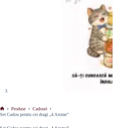
Produse
Cadouri
Prima
Set Cadou pentru cei dragi „4 Arome”
pagină