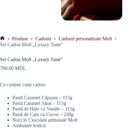
Produse
Cadouri
Cadouri personalizate Moft
Prima
Set Cadou Moft „Luxury Taste”
pagină
Set Cadou Moft „Luxury Taste”
760,00
MDL
Ce conține cutia cadou:
Pastă Caramel Căpșuni – 115g
Pastă Caramel Sărat – 115g
Pastă de Halv cu Vanilie – 115g
Pastă de Caju cu Cocos – 230g
Nuci în Ciocolată artizanale Moft
Ambalare festivă