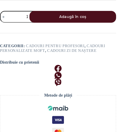
Cantitate
Adaugă în coș
Set
Cadou
Moft
„Luxury
Taste”
CATEGORII:
CADOURI PENTRU PROFESORI
,
CADOURI
PERSONALIZATE MOFT
,
CADOURI ZI DE NAȘTERE
Distribuie cu prietenii
Metode de plăți