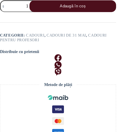
Cantitate
Adaugă în coș
Set
Cadou
pentru
Profesori
„Dulce
Elegant”
CATEGORII:
CADOURI
,
CADOURI DE 31 MAI
,
CADOURI
PENTRU PROFESORI
Distribuie cu prietenii
Metode de plăți