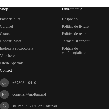
Shop
Link-uri utile
Paste de nuci
Despre noi
Caramel
Politica de livrare
Granola
Politica de retur
Cadouri Moft
Termeni și condiții
Înghețată și Ciocolată
Politica de
confidențialitate
Vouchere
Oferte Speciale
Contact
+37368419410
comenzi@mofturi.md
str. Pădurii 21/1, or. Chișinău