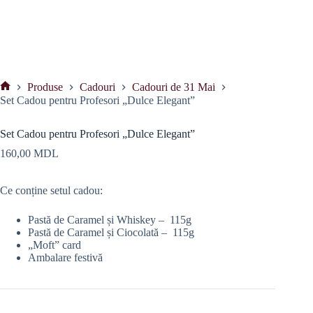
Produse
Cadouri
Cadouri de 31 Mai
Prima
Set Cadou pentru Profesori „Dulce Elegant”
pagină
Set Cadou pentru Profesori „Dulce Elegant”
160,00
MDL
Ce conține setul cadou:
Pastă de Caramel și Whiskey – 115g
Pastă de Caramel și Ciocolată – 115g
„Moft” card
Ambalare festivă