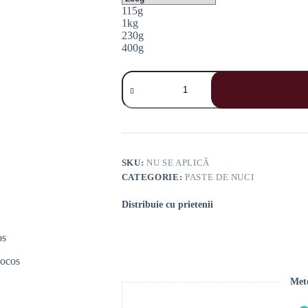
115g
1kg
230g
400g
Cantitate
Pastă
de
Caju
cu
Cocos
SKU:
NU SE APLICĂ
CATEGORIE:
PASTE DE NUCI
Distribuie cu prietenii
Meto