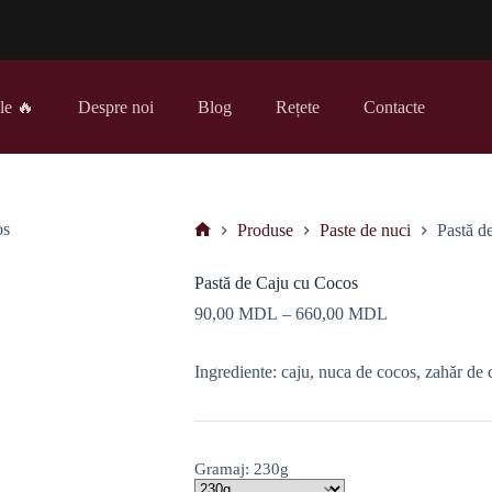
le 🔥
Despre noi
Blog
Rețete
Contacte
Produse
Paste de nuci
Pastă d
Prima
pagină
Pastă de Caju cu Cocos
Interval
90,00
MDL
–
660,00
MDL
de
prețuri:
Ingrediente: caju, nuca de cocos, zahăr de 
90,00 MDL
până
la
660,00 MDL
Gramaj
: 230g