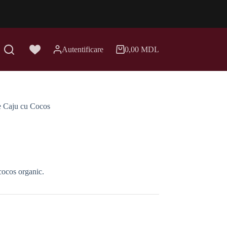
Autentificare
0,00
MDL
Coș
de
cumpărături
e Caju cu Cocos
cocos organic.