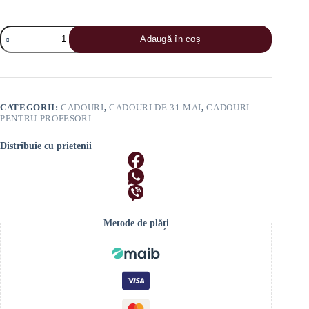
Cantitate
Adaugă în coș
Set
Cadou
Elegant
Moft
„Profesorii
pot
CATEGORII:
CADOURI
,
CADOURI DE 31 MAI
,
CADOURI
schimba
PENTRU PROFESORI
Lumea”
Distribuie cu prietenii
Metode de plăți