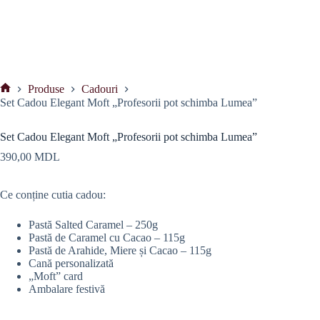
Produse
Cadouri
Prima
Set Cadou Elegant Moft „Profesorii pot schimba Lumea”
pagină
Set Cadou Elegant Moft „Profesorii pot schimba Lumea”
390,00
MDL
Ce conține cutia cadou:
Pastă Salted Caramel – 250g
Pastă de Caramel cu Cacao – 115g
Pastă de Arahide, Miere și Cacao – 115g
Cană personalizată
„Moft” card
Ambalare festivă