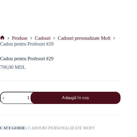
Produse
Cadouri
Cadouri personalizate Moft
Prima
Cadou pentru Profesori #29
pagină
Cadou pentru Profesori #29
790,00
MDL
Cantitate
Adaugă în coș
Cadou
pentru
Profesori
#29
CATEGORIE:
CADOURI PERSONALIZATE MOFT