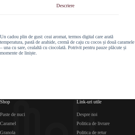
Descriere
Un cadou plin de gust: ceai aromat, termos digital care arată
temperatura, pastă de arahide, cremă de caju cu cocos și două caramele
– una cu sare, cealaltă cu ciocolată. Potrivit pentru pauze plăcute și
momente de liniște.
Shop
Link-uri utile
Paste de nuci
Despre noi
Caramel
Politica de livrare
Granola
Politica de retur